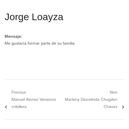
Jorge Loayza
Mensaje:
Me gustaría formar parte de su familia
Navegación
Previous
Next
Previous
Next
Manuel Alonso Venancio
Marleny Diocelinda Chugden
de
post:
post:
cribillero
Chávez
entradas