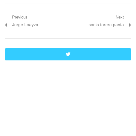
Navegación
Previous
Next
Previous
Next
Jorge Loayza
sonia torero panta
de
post:
post:
entradas
twitter