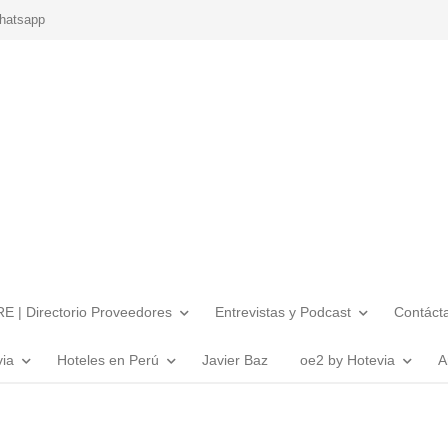
hatsapp
E | Directorio Proveedores
Entrevistas y Podcast
Contáct
via
Hoteles en Perú
Javier Baz
oe2 by Hotevia
A