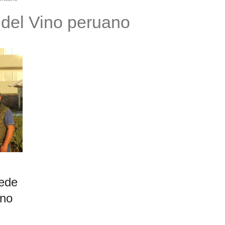
 del Vino peruano
sede
ino