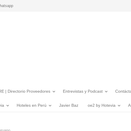
hatsapp
E | Directorio Proveedores
Entrevistas y Podcast
Contáct
via
Hoteles en Perú
Javier Baz
oe2 by Hotevia
A
eruano