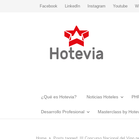
Facebook
LinkedIn
Instagram
Youtube
W
¿Qué es Hotevia?
Noticias Hoteles
PHR
Desarrollo Profesional
Masterclass by Hote
Home
Posts tagged:
III Concurso Nacional del Vino p