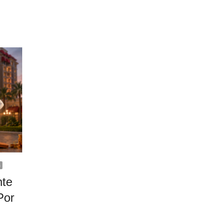
s
nte
Por