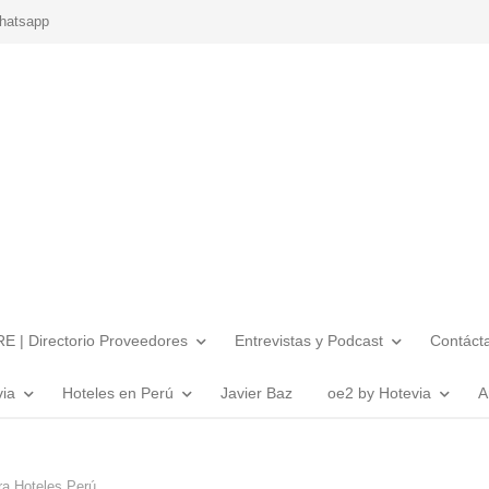
hatsapp
E | Directorio Proveedores
Entrevistas y Podcast
Contáct
via
Hoteles en Perú
Javier Baz
oe2 by Hotevia
A
ra Hoteles Perú