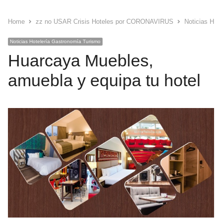
Home
zz no USAR Crisis Hoteles por CORONAVIRUS
Noticias Hot
Noticias Hotelería Gastronomía Turismo
Huarcaya Muebles,
amuebla y equipa tu hotel