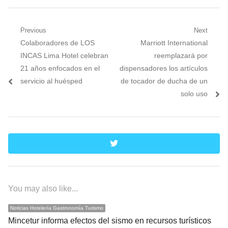
Navegación
Previous
Next
Previous
Next
Colaboradores de LOS
Marriott International
de
post:
post:
INCAS Lima Hotel celebran
reemplazará por
entradas
21 años enfocados en el
dispensadores los artículos
servicio al huésped
de tocador de ducha de un
solo uso
twitter
You may also like...
Noticias Hotelería Gastronomía Turismo
Mincetur informa efectos del sismo en recursos turísticos