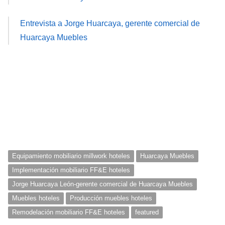
Entrevista a Jorge Huarcaya, gerente comercial de
Huarcaya Muebles
Equipamiento mobiliario millwork hoteles
Huarcaya Muebles
Implementación mobiliario FF&E hoteles
Jorge Huarcaya León-gerente comercial de Huarcaya Muebles
Muebles hoteles
Producción muebles hoteles
Remodelación mobiliario FF&E hoteles
featured