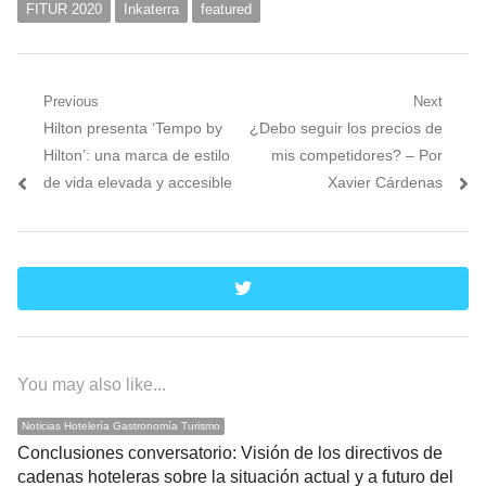
FITUR 2020
Inkaterra
featured
Navegación
Previous
Next
Previous
Next
Hilton presenta ‘Tempo by
¿Debo seguir los precios de
de
post:
post:
Hilton’: una marca de estilo
mis competidores? – Por
entradas
de vida elevada y accesible
Xavier Cárdenas
twitter
You may also like...
Noticias Hotelería Gastronomía Turismo
Conclusiones conversatorio: Visión de los directivos de
cadenas hoteleras sobre la situación actual y a futuro del