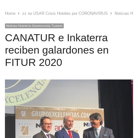
Home
zz no USAR Crisis Hoteles por CORONAVIRUS
Noticias Hot
Noticias Hotelería Gastronomía Turismo
CANATUR e Inkaterra
reciben galardones en
FITUR 2020