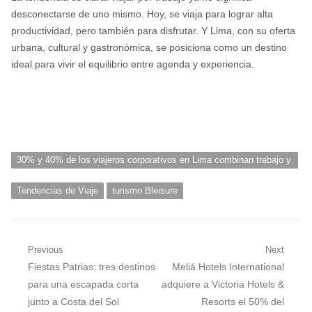
desconectarse de uno mismo. Hoy, se viaja para lograr alta
productividad, pero también para disfrutar. Y Lima, con su oferta
urbana, cultural y gastronómica, se posiciona como un destino
ideal para vivir el equilibrio entre agenda y experiencia.
30% y 40% de los viajeros corporativos en Lima combinan trabajo y
ocio
Tendencias de Viaje
turismo Bleisure
Navegación
Previous
Next
Previous
Next
Fiestas Patrias: tres destinos
Meliá Hotels International
de
post:
post:
para una escapada corta
adquiere a Victoria Hotels &
entradas
junto a Costa del Sol
Resorts el 50% del