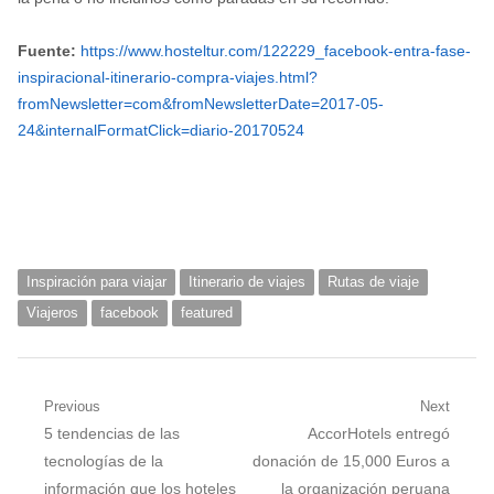
Fuente:
https://www.hosteltur.com/122229_facebook-entra-fase-
inspiracional-itinerario-compra-viajes.html?
fromNewsletter=com&fromNewsletterDate=2017-05-
24&internalFormatClick=diario-20170524
Inspiración para viajar
Itinerario de viajes
Rutas de viaje
Viajeros
facebook
featured
Navegación
Previous
Next
Previous
Next
5 tendencias de las
AccorHotels entregó
de
post:
post:
tecnologías de la
donación de 15,000 Euros a
entradas
información que los hoteles
la organización peruana