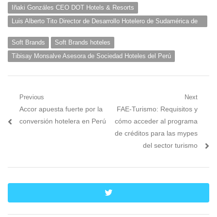
Iñaki Gonzáles CEO DOT Hotels & Resorts
Luis Alberto Tito Director de Desarrollo Hotelero de Sudamérica de
Best Western® Hotels & Resorts
Soft Brands
Soft Brands hoteles
Tibisay Monsalve Asesora de Sociedad Hoteles del Perú
Navegación
Previous
Next
Previous
Next
Accor apuesta fuerte por la
FAE-Turismo: Requisitos y
de
post:
post:
conversión hotelera en Perú
cómo acceder al programa
entradas
de créditos para las mypes
del sector turismo
twitter