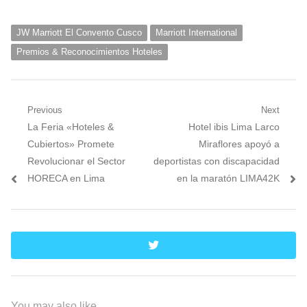
JW Marriott El Convento Cusco
Marriott International
Premios & Reconocimientos Hoteles
Navegación
Previous
Next
Previous
Next
La Feria «Hoteles &
Hotel ibis Lima Larco
de
post:
post:
Cubiertos» Promete
Miraflores apoyó a
entradas
Revolucionar el Sector
deportistas con discapacidad
HORECA en Lima
en la maratón LIMA42K
twitter
You may also like...