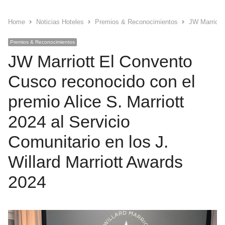
Home
Noticias Hoteles
Premios & Reconocimientos
JW Marriott 
Premios & Reconocimientos
JW Marriott El Convento
Cusco reconocido con el
premio Alice S. Marriott
2024 al Servicio
Comunitario en los J.
Willard Marriott Awards
2024