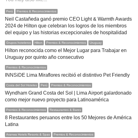
Perú
Premios & Reconocimientos
Neil Castañeda ganó premio CEO Light & Warmth Awards
2024 de Hilton que celebran los logros de los miembros
del equipo y las historias excepcionales de hospitalidad
Grupos hoteleros
Hilton
Premios & Reconocimientos
Uruguay
Hilton reconocida como el Mejor Lugar para Trabajar en
Uruguay por quinto año consecutivo
Premios & Reconocimientos
INNSiDE Lima Miraflores recibió el distintivo Pet Friendly
Costa del Sol Hoteles
Perú
Premios & Reconocimientos
Wyndham Grand Costa del Sol | Lima Airport galardonado
como mejor nuevo proyecto para Latinoamérica
Premios & Reconocimientos
Restaurantes & Bares
8 Restaurantes peruanos entre los 50 Mejores de América
Latina
Aranwa Hotels Resorts & Spas
Premios & Reconocimientos