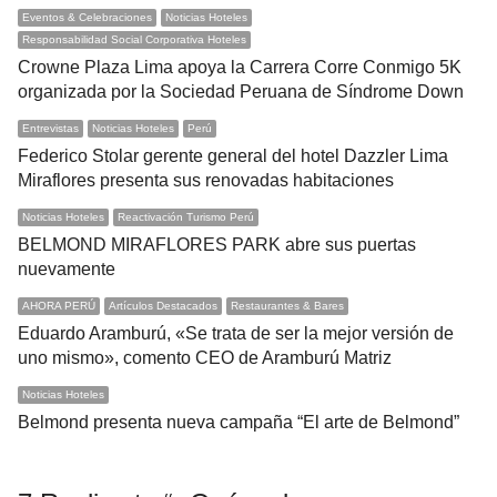
Eventos & Celebraciones
Noticias Hoteles
Responsabilidad Social Corporativa Hoteles
Crowne Plaza Lima apoya la Carrera Corre Conmigo 5K
organizada por la Sociedad Peruana de Síndrome Down
Entrevistas
Noticias Hoteles
Perú
Federico Stolar gerente general del hotel Dazzler Lima
Miraflores presenta sus renovadas habitaciones
Noticias Hoteles
Reactivación Turismo Perú
BELMOND MIRAFLORES PARK abre sus puertas
nuevamente
AHORA PERÚ
Artículos Destacados
Restaurantes & Bares
Eduardo Aramburú, «Se trata de ser la mejor versión de
uno mismo», comento CEO de Aramburú Matriz
Noticias Hoteles
Belmond presenta nueva campaña “El arte de Belmond”