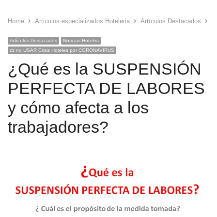
Home
Articulos especializados Hoteleria
Artículos Destacados
¿
Artículos Destacados
Noticias Hoteles
zz no USAR Crisis Hoteles por CORONAVIRUS
¿Qué es la SUSPENSIÓN
PERFECTA DE LABORES
y cómo afecta a los
trabajadores?