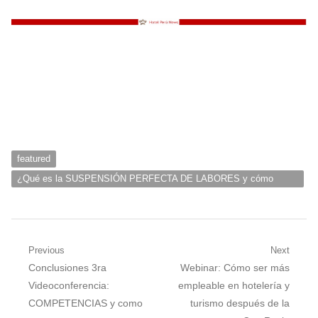
featured
¿Qué es la SUSPENSIÓN PERFECTA DE LABORES y cómo
afecta a los trabajadores?
Navegación
Previous
Next
Previous
Next
Conclusiones 3ra
Webinar: Cómo ser más
de
post:
post:
Videoconferencia:
empleable en hotelería y
entradas
COMPETENCIAS y como
turismo después de la