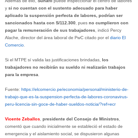
Además de ello,
Sunafil
puede inspeccionar el centro de labores
y
si no cuentan con el sustento adecuado para haber
aplicado la suspensión perfecta de labores, podrían ser
sancionados hasta con S/112.300
, pues
no cumplieron con
pagar la remuneración de sus trabajadores
, indicó Percy
Alache, director del área laboral de PwC citado por el
diario El
Comercio
.
Si el MTPE sí valida las justificaciones brindadas,
los
trabajadores no recibirán su sueldo ni realizarán trabajos
para la empresa
.
Fuente:
https://elcomercio.pe/economia/personal/ministerio-de-
trabajo-que-es-la-suspension-perfecta-de-labores-coronavirus-
peru-licencia-sin-goce-de-haber-sueldos-noticia/?ref=ecr
Vicente Zeballos
,
presidente del Consejo de Ministros
,
comentó que cuando inicialmente se estableció el estado de
emergencia y el aislamiento social, se dispusieron algunas