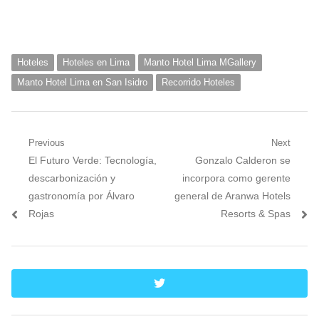
Hoteles
Hoteles en Lima
Manto Hotel Lima MGallery
Manto Hotel Lima en San Isidro
Recorrido Hoteles
Navegación
Previous
Next
Previous
Next
El Futuro Verde: Tecnología,
Gonzalo Calderon se
de
post:
post:
descarbonización y
incorpora como gerente
entradas
gastronomía por Álvaro
general de Aranwa Hotels
Rojas
Resorts & Spas
twitter