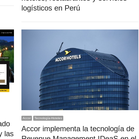
logísticos en Perú
Accor
Tecnología-Hoteles
ado
Accor implementa la tecnología de
y las
Revenue Management IDeaS en el