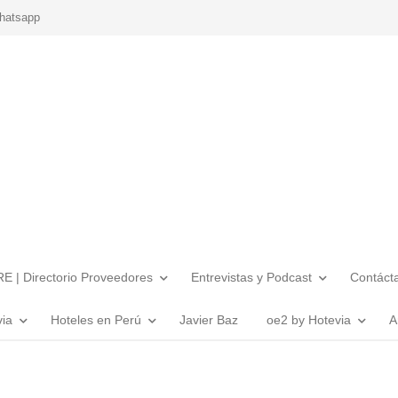
hatsapp
E | Directorio Proveedores
Entrevistas y Podcast
Contáct
via
Hoteles en Perú
Javier Baz
oe2 by Hotevia
A