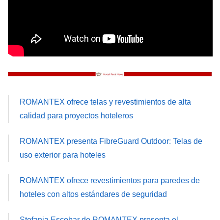
ROMANTEX ofrece telas y revestimientos de alta
calidad para proyectos hoteleros
ROMANTEX presenta FibreGuard Outdoor: Telas de
uso exterior para hoteles
ROMANTEX ofrece revestimientos para paredes de
hoteles con altos estándares de seguridad
Stefania Escobar de ROMANTEX presenta el