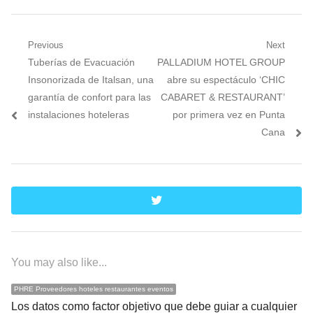
Navegación
Previous
Next
Previous
Next
Tuberías de Evacuación
PALLADIUM HOTEL GROUP
de
post:
post:
Insonorizada de Italsan, una
abre su espectáculo ‘CHIC
entradas
garantía de confort para las
CABARET & RESTAURANT’
instalaciones hoteleras
por primera vez en Punta
Cana
twitter
You may also like...
PHRE Proveedores hoteles restaurantes eventos
Los datos como factor objetivo que debe guiar a cualquier