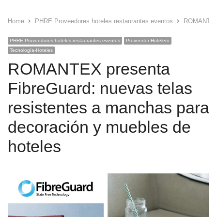
Home
PHRE Proveedores hoteles restaurantes eventos
ROMANTEX p
PHRE Proveedores hoteles restaurantes eventos
Proveedor Hotelero
Tecnología-Hoteles
ROMANTEX presenta
FibreGuard: nuevas telas
resistentes a manchas para
decoración y muebles de
hoteles