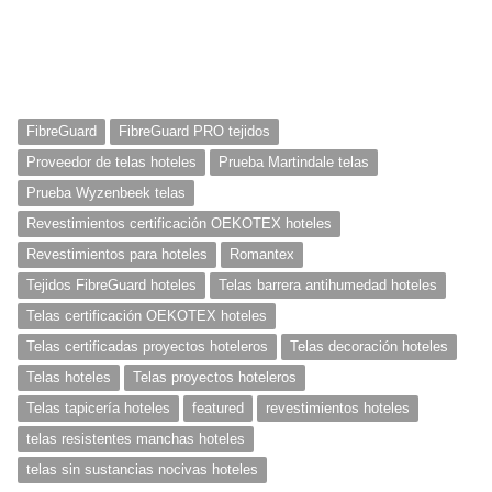
FibreGuard
FibreGuard PRO tejidos
Proveedor de telas hoteles
Prueba Martindale telas
Prueba Wyzenbeek telas
Revestimientos certificación OEKOTEX hoteles
Revestimientos para hoteles
Romantex
Tejidos FibreGuard hoteles
Telas barrera antihumedad hoteles
Telas certificación OEKOTEX hoteles
Telas certificadas proyectos hoteleros
Telas decoración hoteles
Telas hoteles
Telas proyectos hoteleros
Telas tapicería hoteles
featured
revestimientos hoteles
telas resistentes manchas hoteles
telas sin sustancias nocivas hoteles