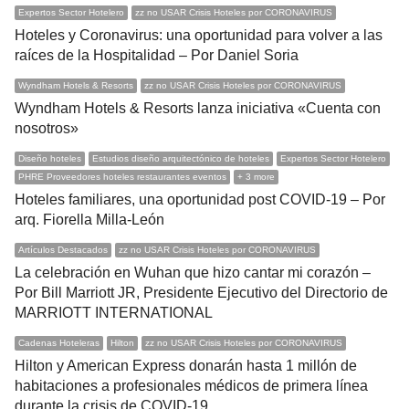
Expertos Sector Hotelero
zz no USAR Crisis Hoteles por CORONAVIRUS
Hoteles y Coronavirus: una oportunidad para volver a las
raíces de la Hospitalidad – Por Daniel Soria
Wyndham Hotels & Resorts
zz no USAR Crisis Hoteles por CORONAVIRUS
Wyndham Hotels & Resorts lanza iniciativa «Cuenta con
nosotros»
Diseño hoteles
Estudios diseño arquitectónico de hoteles
Expertos Sector Hotelero
PHRE Proveedores hoteles restaurantes eventos
+ 3 more
Hoteles familiares, una oportunidad post COVID-19 – Por
arq. Fiorella Milla-León
Artículos Destacados
zz no USAR Crisis Hoteles por CORONAVIRUS
La celebración en Wuhan que hizo cantar mi corazón –
Por Bill Marriott JR, Presidente Ejecutivo del Directorio de
MARRIOTT INTERNATIONAL
Cadenas Hoteleras
Hilton
zz no USAR Crisis Hoteles por CORONAVIRUS
Hilton y American Express donarán hasta 1 millón de
habitaciones a profesionales médicos de primera línea
durante la crisis de COVID-19