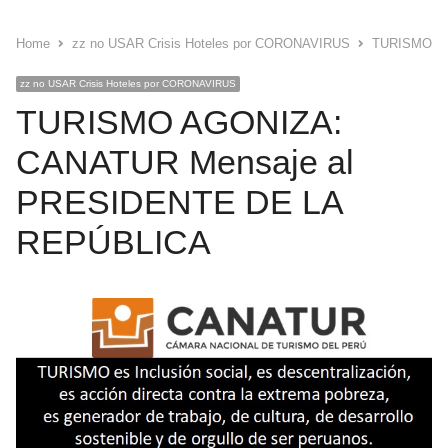
Home
zz no USAR Crisis Hoteles por CORONAVIRUS
TURISMO AG
zz no USAR Crisis Hoteles por CORONAVIRUS
TURISMO AGONIZA:
CANATUR Mensaje al
PRESIDENTE DE LA
REPÚBLICA