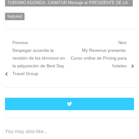
TURISMO AGONIZA: CANATUR Mensaje al PRESIDENTE DE LA
REPUBLICA
featured
Navegación
Previous
Next
Previous
Next
Despegar acuerda la
My Revenue presenta:
de
post:
post:
revisión de los términos en
Curso online de Pricing para
entradas
la adquisición de Best Day
hoteles
Travel Group
twitter
You may also like...