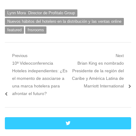
Lynn Mora Director de Profitalo Group
Nuevos hábitos del hotelero en la distribución y las ventas online
featured
fnsrooms
Navegación
Previous
Next
Previous
Next
10ª Videoconferencia
Brian King es nombrado
de
post:
post:
Hoteles independientes: ¿Es
Presidente de la región del
entradas
el momento de asociarse a
Caribe y América Latina de
una marca hotelera para
Marriott International
afrontar el futuro?
twitter