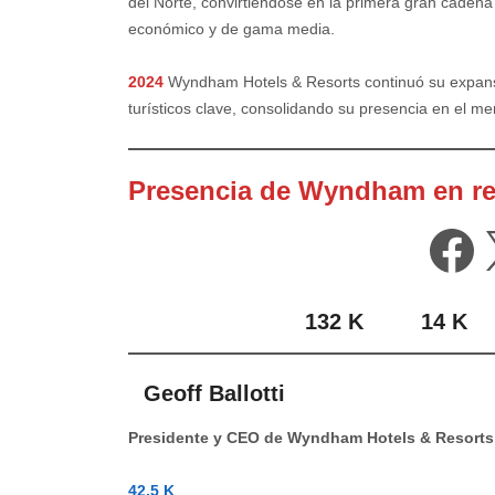
del Norte, convirtiéndose en la primera gran cadena
económico y de gama media.
2024
Wyndham Hotels & Resorts continuó su expansi
turísticos clave, consolidando su presencia en el me
Presencia de Wyndham en re
Fa
……………………
132 K
……..
14 K
…
Geoff Ballotti
Presidente y CEO de Wyndham Hotels & Resorts
42.5 K