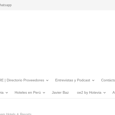
hatsapp
E | Directorio Proveedores
Entrevistas y Podcast
Contáct
via
Hoteles en Perú
Javier Baz
oe2 by Hotevia
A
am Hotels & Resorts