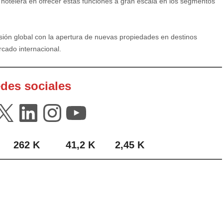
 hotelera en ofrecer estas funciones a gran escala en los segmentos
ón global con la apertura de nuevas propiedades en destinos
rcado internacional.
des sociales
cebook
X
LinkedIn
Instagram
YouTube
…..
262 K
……..
41,2 K
……
2,45 K