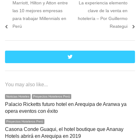
Previous
Next
Marriott, Hilton y Atton entre
La experiencia elemento
de
post:
post:
las 10 mejores empresas
clave de la venta en
entradas
para trabajar Millennials en
hotelería – Por Guillermo
Perú
Reategui
twitter
You may also like...
Noticias Hoteles
Proyectos Hoteleros Perú
Palacio Ricketts futuro hotel en Arequipa de Aranwa ya
opera eventos con éxito
Proyectos Hoteleros Perú
Casona Conde Guaqui, el hotel boutique que Ananay
Hotels abrirá en Arequipa en 2019