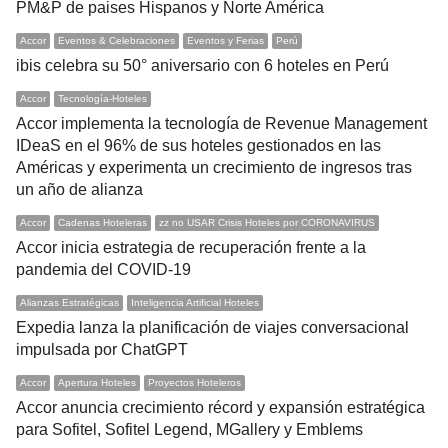
PM&P de paises Hispanos y Norte América
Accor
Eventos & Celebraciones
Eventos y Ferias
Perú
ibis celebra su 50° aniversario con 6 hoteles en Perú
Accor
Tecnología-Hoteles
Accor implementa la tecnología de Revenue Management
IDeaS en el 96% de sus hoteles gestionados en las
Américas y experimenta un crecimiento de ingresos tras
un año de alianza
Accor
Cadenas Hoteleras
zz no USAR Crisis Hoteles por CORONAVIRUS
Accor inicia estrategia de recuperación frente a la
pandemia del COVID-19
Alianzas Estratégicas
Inteligencia Artificial Hoteles
Expedia lanza la planificación de viajes conversacional
impulsada por ChatGPT
Accor
Apertura Hoteles
Proyectos Hoteleros
Accor anuncia crecimiento récord y expansión estratégica
para Sofitel, Sofitel Legend, MGallery y Emblems