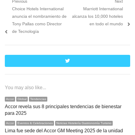
Navegación
Previous
Next
Previous
Next
Choice Hotels International
Marriott International
de
post:
post:
anuncia el nombramiento de
alcanza los 10,000 hoteles
entradas
Tony Pallas como Director
en todo el mundo
de Tecnología
twitter
You may also like...
Accor
Global
Tendencias
Accor revela sus 8 principales tendencias de bienestar
para 2025
Accor
Eventos & Celebraciones
Noticias Hotelería Gastronomía Turismo
Lima fue sede del Accor GM Meeting 2025 de la unidad