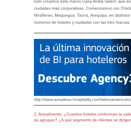
esto creamos esta marca Casa Andia Select, que es u
ciudades mas corporativas. Comenzamos con Chicla
Miraflores, Moquegua, Tacna, Arequipa, en distintos 
números de hoteles y ciudades con las tres marcas.
http://www.amadeus-hospitality.com/latinoamerica/co
2. Actualmente, ¿Cuantos hoteles conforman la cad
se agrupan? ¿A qué segmento de clientes se dirige