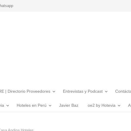
hatsapp
E | Directorio Proveedores
Entrevistas y Podcast
Contáct
via
Hoteles en Perú
Javier Baz
oe2 by Hotevia
A
Casa Andina Hoteles