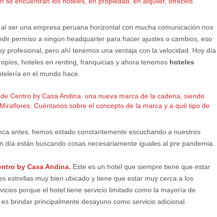
 se encuentran los hoteles, en propiedad, en alquiler, ofrecéis
e al ser una empresa peruana horizontal con mucha comunicación nos
dir permiso a ningún headquarter para hacer ajustes o cambios, eso
 profesional, pero ahí tenemos una ventaja con la velocidad. Hoy día
ropios, hoteles en renting, franquicias y ahora tenemos
hoteles
otelería en el mundo hace.
l de Centro by Casa Andina, una nueva marca de la cadena, siendo
iraflores. Cuéntanos sobre el concepto de la marca y a qué tipo de
ca antes, hemos estado constantemente escuchando a nuestros
en día están buscando cosas necesariamente iguales al pre pandemia.
ntro by Casa Andina.
Este es un hotel que siempre tiene que estar
es estrellas muy bien ubicado y tiene que estar muy cerca a los
ervicios porque el hotel tiene servicio limitado como la mayoría de
s es brindar principalmente desayuno como servicio adicional.