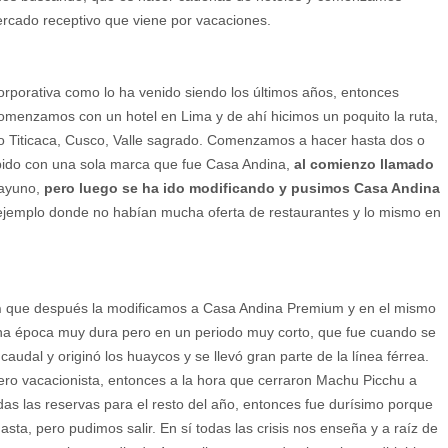
ercado receptivo que viene por vacaciones.
orporativa como lo ha venido siendo los últimos años, entonces
omenzamos con un hotel en Lima y de ahí hicimos un poquito la ruta,
 Titicaca, Cusco, Valle sagrado. Comenzamos a hacer hasta dos o
ápido con una sola marca que fue Casa Andina,
al comienzo llamado
sayuno,
pero luego se ha ido modificando y pusimos Casa Andina
ejemplo donde no habían mucha oferta de restaurantes y lo mismo en
n
que después la modificamos a Casa Andina Premium y en el mismo
una época muy dura pero en un periodo muy corto, que fue cuando se
audal y originó los huaycos y se llevó gran parte de la línea férrea.
jero vacacionista, entonces a la hora que cerraron Machu Picchu a
as las reservas para el resto del año, entonces fue durísimo porque
ta, pero pudimos salir. En sí todas las crisis nos enseña y a raíz de