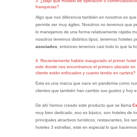
3. ¿Bajo qué modelo de operación o comercialización
franquicias?.
Algo que nos diferencia también en nosotros es qu
permite ser muy ágiles. Nosotros no tenemos que pe
lo manejamos de una forma relativamente rápida muy
nosotros tenemos distintos tipos, tenemos hoteles p
asociados
, entonces tenemos casi todo lo que la h
4. Recientemente habéis inaugurado el primer hote
este donde nos encontramos el primero ubicado en M
cliente están enfocados y cuanto tenéis en cartera?
Esta es una marca que nace en pandemia como nun
clientes que también han cambio sus gustos y hoy 
De ahí hemos creado este producto que se llama
Ce
muy bien dedicado, eso es básico, son hoteles de tr
principales atractivos turísticos, restaurantes, los s
hoteles 3 estrellas, este en especial lo que hacemo