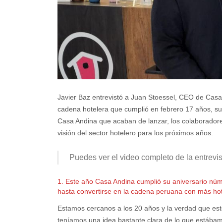
Javier Baz entrevistó a Juan Stoessel, CEO de Casa
cadena hotelera que cumplió en febrero 17 años, s
Casa Andina que acaban de lanzar, los colaboradores
visión del sector hotelero para los próximos años.
Puedes ver el video completo de la entrevista
1. Este año Casa Andina cumplió su aniversario nú
hasta convertirse en la cadena peruana con más hot
Estamos cercanos a los 20 años y la verdad que 
teníamos una idea bastante clara de lo que estáb