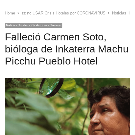
Home
zz no USAR Crisis Hoteles por CORONAVIRUS
Noticias Hot
Noticias Hotelería Gastronomía Turismo
Falleció Carmen Soto,
bióloga de Inkaterra Machu
Picchu Pueblo Hotel