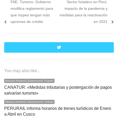
Previous
Next
FAE- Turismo: Gobierno
Sector hotelero en Perú:
de
post:
post:
modifica reglamento para
impacto de la pandemia y
entradas
que mypes tengan más
medidas para la reactivación
opciones de crédito
en 2021
twitter
You may also like...
Noticias Hotelería Gastronomía Turismo
CANATUR: «Medidas tributarias y postergación de pagos
salvarían turismo»
Noticias Hotelería Gastronomía Turismo
PERURAIL informa horarios de trenes turísticos de Enero
a Abril en Cusco