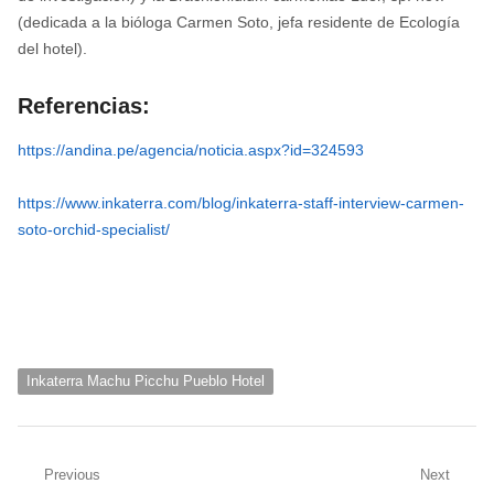
(dedicada a la bióloga Carmen Soto, jefa residente de Ecología
del hotel).
Referencias:
https://andina.pe/agencia/noticia.aspx?id=324593
https://www.inkaterra.com/blog/inkaterra-staff-interview-carmen-
soto-orchid-specialist/
Inkaterra Machu Picchu Pueblo Hotel
Navegación
Previous
Next