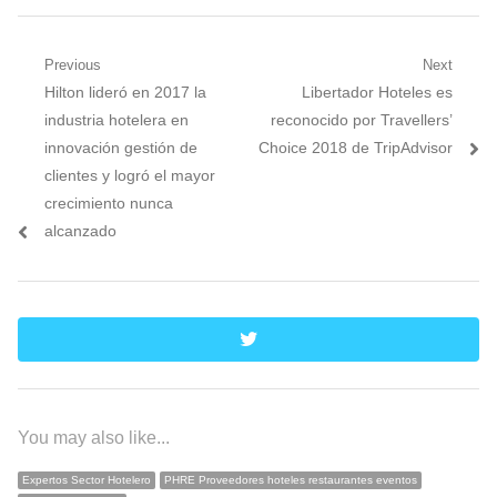
Navegación
Previous
Next
Previous
Next
Hilton lideró en 2017 la
Libertador Hoteles es
de
post:
post:
industria hotelera en
reconocido por Travellers’
entradas
innovación gestión de
Choice 2018 de TripAdvisor
clientes y logró el mayor
crecimiento nunca
alcanzado
twitter
You may also like...
Expertos Sector Hotelero
PHRE Proveedores hoteles restaurantes eventos