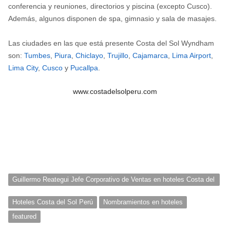
conferencia y reuniones, directorios y piscina (excepto Cusco).
Además, algunos disponen de spa, gimnasio y sala de masajes.
Las ciudades en las que está presente Costa del Sol Wyndham
son:
Tumbes
,
Piura
,
Chiclayo
,
Trujillo
,
Cajamarca
,
Lima Airport
,
Lima City
,
Cusco
y
Pucallpa
.
www.costadelsolperu.com
Guillermo Reategui Jefe Corporativo de Ventas en hoteles Costa del
Sol Wyndham
Hoteles Costa del Sol Perú
Nombramientos en hoteles
featured