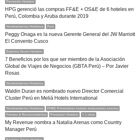
Proveedor Hotelero
HPG gerenció las compras FF&E + OS&E de 6 hoteles en
Perú, Colombia y Aruba durante 2019
Nombramientos Hoteleros
Perú
Peggy Onaga es la nueva Gerente General del JW Marriott
El Convento Cusco
Expertos Sector Hotelero
7 Beneficios por los que ser miembro de la Asociación
Global de Viajes de Negocios (GBTA Perú) – Por Javier
Rosas
Nombramientos Hoteleros
Waldin Duran es nombrado nuevo Director Comercial
Cluster Perú en Meliá Hotels International
Nombramientos Hoteleros
PHRE Proveedores hoteles restaurantes eventos
Premios & Reconocimientos
Proveedor Hotelero
+ 1 more
My Revenue nombra a Natalia Arenas como Country
Manager Perú
Expertos Sector Hotelero