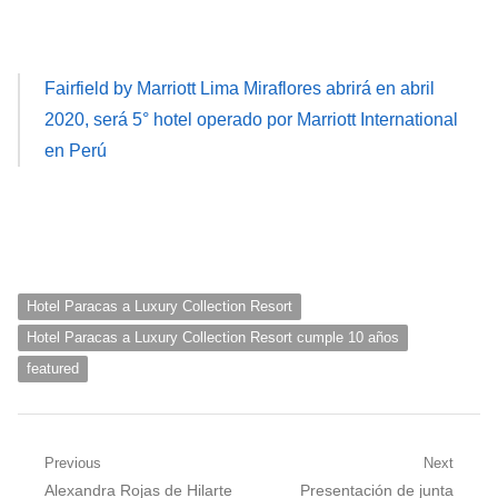
Fairfield by Marriott Lima Miraflores abrirá en abril
2020, será 5° hotel operado por Marriott International
en Perú
Hotel Paracas a Luxury Collection Resort
Hotel Paracas a Luxury Collection Resort cumple 10 años
featured
Navegación
Previous
Next
Previous
Next
Alexandra Rojas de Hilarte
Presentación de junta