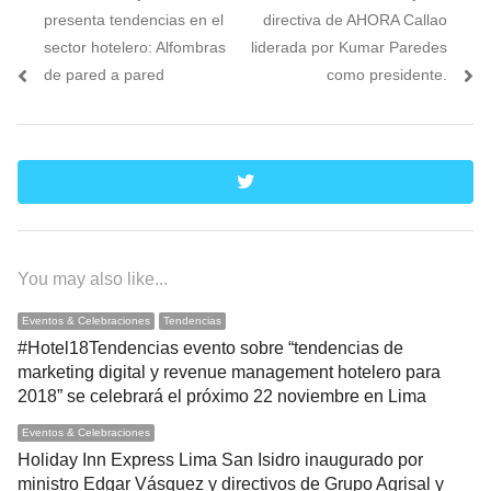
de
post:
post:
presenta tendencias en el
directiva de AHORA Callao
entradas
sector hotelero: Alfombras
liderada por Kumar Paredes
de pared a pared
como presidente.
twitter
You may also like...
Eventos & Celebraciones
Tendencias
#Hotel18Tendencias evento sobre “tendencias de
marketing digital y revenue management hotelero para
2018” se celebrará el próximo 22 noviembre en Lima
Eventos & Celebraciones
Holiday Inn Express Lima San Isidro inaugurado por
ministro Edgar Vásquez y directivos de Grupo Agrisal y