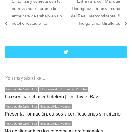
Previous
Next
Sintoniza y conecta con tu
Entrevista con Marique
de
post:
post:
entrevistador durante la
Rodriguez por aniversario
entradas
entrevista de trabajo en un
del Real Intercontinental &
hotel o restaurante
Indigo Lima Miraflores
twitter
You may also like...
Articulos de Javier Baz
Liderazgo Hotelero en Acción LHA
La esencia del líder hotelero | Por Javier Baz
Articulos de Javier Baz
Empleabilidad Hoteles
Presentar formación, cursos y certificaciones sin criterio
Articulos de Javier Baz
Empleabilidad Hoteles
No gestionar bien las referencias profesionales