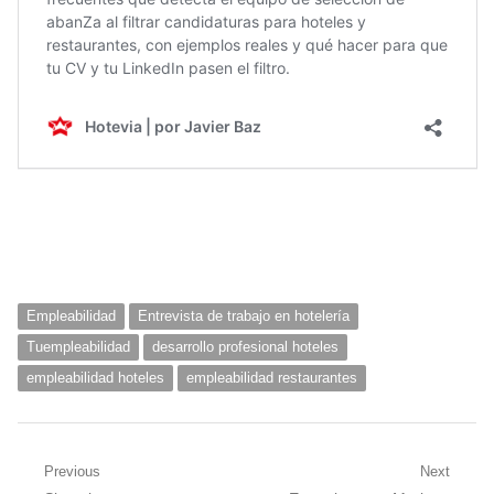
Empleabilidad
Entrevista de trabajo en hotelería
Tuempleabilidad
desarrollo profesional hoteles
empleabilidad hoteles
empleabilidad restaurantes
Navegación
Previous
Next