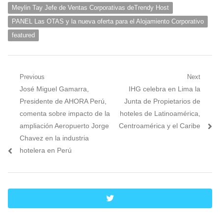
Meylin Tay Jefe de Ventas Corporativas deTrendy Host
PANEL Las OTAS y la nueva oferta para el Alojamiento Corporativo
featured
Navegación
Previous
Next
Previous
Next
José Miguel Gamarra,
IHG celebra en Lima la
de
post:
post:
Presidente de AHORA Perú,
Junta de Propietarios de
entradas
comenta sobre impacto de la
hoteles de Latinoamérica,
ampliación Aeropuerto Jorge
Centroamérica y el Caribe
Chavez en la industria
hotelera en Perú
twitter