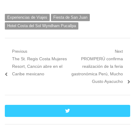
Experiencias de Viajes
Fiesta de San Juan
Hotel Costa del Sol Wyndham Pucallpa
Navegación
Previous
Next
Previous
Next
The St. Regis Costa Mujeres
PROMPERÚ confirma
de
post:
post:
Resort, Cancún abre en el
realización de la feria
entradas
Caribe mexicano
gastronómica Perú, Mucho
Gusto Ayacucho
twitter