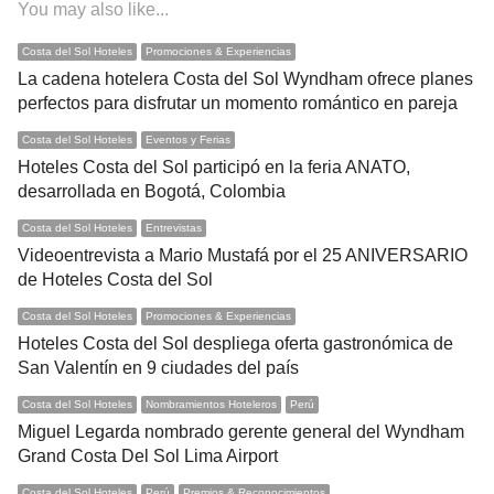
You may also like...
Costa del Sol Hoteles
Promociones & Experiencias
La cadena hotelera Costa del Sol Wyndham ofrece planes
perfectos para disfrutar un momento romántico en pareja
Costa del Sol Hoteles
Eventos y Ferias
Hoteles Costa del Sol participó en la feria ANATO,
desarrollada en Bogotá, Colombia
Costa del Sol Hoteles
Entrevistas
Videoentrevista a Mario Mustafá por el 25 ANIVERSARIO
de Hoteles Costa del Sol
Costa del Sol Hoteles
Promociones & Experiencias
Hoteles Costa del Sol despliega oferta gastronómica de
San Valentín en 9 ciudades del país
Costa del Sol Hoteles
Nombramientos Hoteleros
Perú
Miguel Legarda nombrado gerente general del Wyndham
Grand Costa Del Sol Lima Airport
Costa del Sol Hoteles
Perú
Premios & Reconocimientos