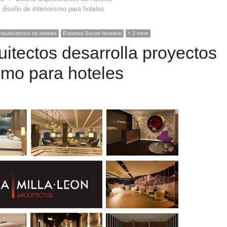
 diseño de interiorismo para hoteles
rquitectónico de hoteles
Expertos Sector Hotelero
+ 2 more
uitectos desarrolla proyectos
ismo para hoteles