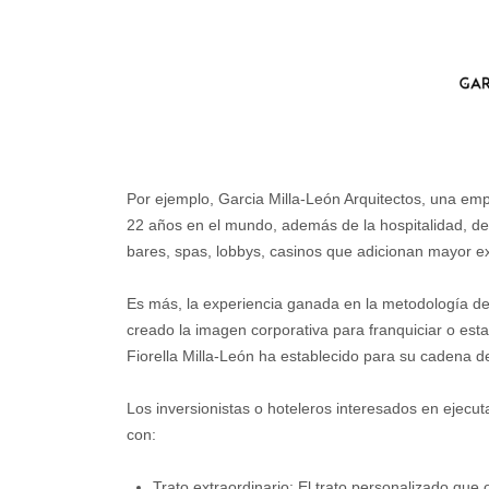
Por ejemplo, Garcia Milla-León Arquitectos, una emp
22 años en el mundo, además de la hospitalidad, del 
bares, spas, lobbys, casinos que adicionan mayor exp
Es más, la experiencia ganada en la metodología de
creado la imagen corporativa para franquiciar o estan
Fiorella Milla-León ha establecido para su cadena d
Los inversionistas o hoteleros interesados en ejecut
con:
Trato extraordinario: El trato personalizado que