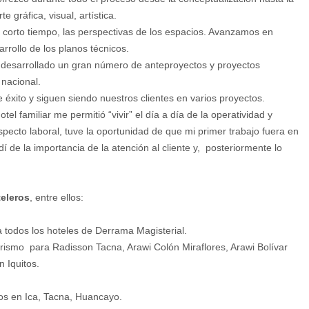
 gráfica, visual, artística.
y corto tiempo, las perspectivas de los espacios. Avanzamos en
arrollo de los planos técnicos.
er desarrollado un gran número de anteproyectos y proyectos
 nacional.
e éxito y siguen siendo nuestros clientes en varios proyectos.
el familiar me permitió “vivir” el día a día de la operatividad y
pecto laboral, tuve la oportunidad de que mi primer trabajo fuera en
de la importancia de la atención al cliente y, posteriormente lo
teleros
, entre ellos:
a todos los hoteles de Derrama Magisterial.
orismo para Radisson Tacna, Arawi Colón Miraflores, Arawi Bolívar
 Iquitos.
os en Ica, Tacna, Huancayo.