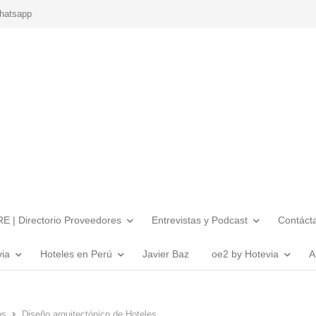
hatsapp
E | Directorio Proveedores
Entrevistas y Podcast
Contáct
via
Hoteles en Perú
Javier Baz
oe2 by Hotevia
A
os
Diseño arquitectónico de Hoteles