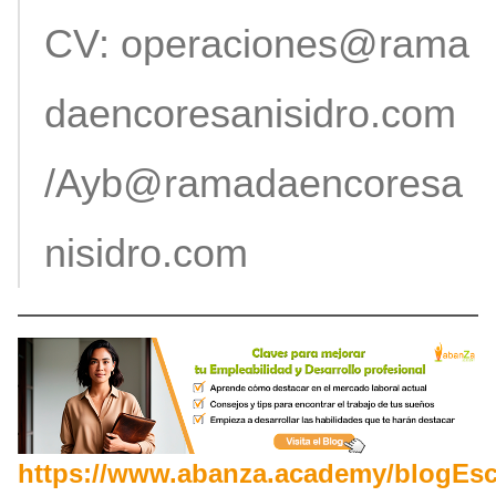
CV:
operaciones@rama
daencoresanisidro.com
/Ayb@ramadaencoresa
nisidro.com
https://www.abanza.academy/blogEsc