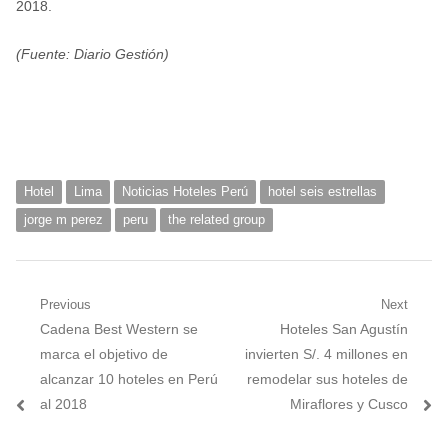
2018.
(Fuente: Diario Gestión)
Hotel
Lima
Noticias Hoteles Perú
hotel seis estrellas
jorge m perez
peru
the related group
Navegación
Previous
Next
Previous
Next
Cadena Best Western se
Hoteles San Agustín
de
post:
post:
marca el objetivo de
invierten S/. 4 millones en
entradas
alcanzar 10 hoteles en Perú
remodelar sus hoteles de
al 2018
Miraflores y Cusco